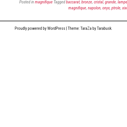
Posted in
magnifique
Tagged
baccarat
,
bronze
,
cristal
,
grande
,
lamp
magnifique
,
napolon
,
onyx
,
ptrole
,
xix
Proudly powered by WordPress
|
Theme: TaraZa by
Tarabusk
.